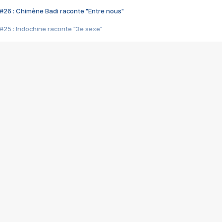
#26 : Chimène Badi raconte "Entre nous"
#25 : Indochine raconte "3e sexe"
#24 : Zaho raconte "C'est chelou"
#23 : Patrick Bruel raconte "Au café des délices"
#22 : Kyo raconte "Le chemin"
#21 : Nolwenn Leroy raconte "Cassé"
#20 : Patrick Hernandez raconte "Born to be alive"
#19 : Lorie raconte "Près de moi"
#18 : Michael Jones raconte "A nos actes manqués" (avec Jean-Jacque
#17 : Khaled raconte "Aïcha"
#16 : Corneille raconte "Parce qu'on vient de loin"
#15 : Indochine raconte "L'aventurier"