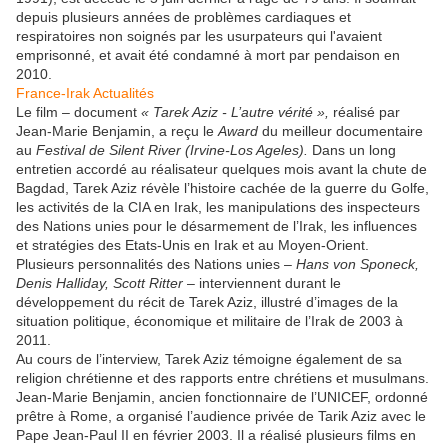
depuis plusieurs années de problèmes cardiaques et
respiratoires non soignés par les usurpateurs qui l'avaient
emprisonné, et avait été condamné à mort par pendaison en
2010.
France-Irak Actualités
Le film – document
« Tarek Aziz - L’autre vérité »,
réalisé par
Jean-Marie Benjamin, a reçu le
Award
du meilleur documentaire
au
Festival de Silent River (Irvine-Los Ageles).
Dans un long
entretien accordé au réalisateur quelques mois avant la chute de
Bagdad, Tarek Aziz révèle l’histoire cachée de la guerre du Golfe,
les activités de la CIA en Irak, les manipulations des inspecteurs
des Nations unies pour le désarmement de l’Irak, les influences
et stratégies des Etats-Unis en Irak et au Moyen-Orient.
Plusieurs personnalités des Nations unies –
Hans von Sponeck,
Denis Halliday, Scott Ritter
– interviennent durant le
développement du récit de Tarek Aziz, illustré d’images de la
situation politique, économique et militaire de l’Irak de 2003 à
2011.
Au cours de l’interview, Tarek Aziz témoigne également de sa
religion chrétienne et des rapports entre chrétiens et musulmans.
Jean-Marie Benjamin, ancien fonctionnaire de l’UNICEF, ordonné
prêtre à Rome, a organisé l’audience privée de Tarik Aziz avec le
Pape Jean-Paul II en février 2003. Il a réalisé plusieurs films en