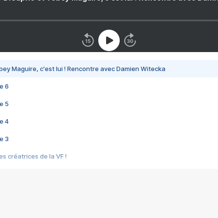
bey Maguire, c'est lui ! Rencontre avec Damien Witecka
e 6
e 5
e 4
e 3
s créatrices de la VF !
e 2
e 1
e Mektoub My Love arrive enfin ! Rencontre avec Shaïn Boumedine et Sal