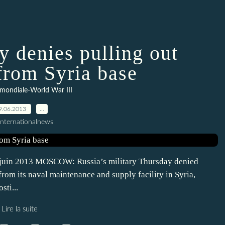
y denies pulling out
from Syria base
mondiale-World War III
9.06.2013
…
Internationalnews
8 juin 2013 MOSCOW: Russia’s military Thursday denied
rom its naval maintenance and supply facility in Syria,
ti...
Lire la suite